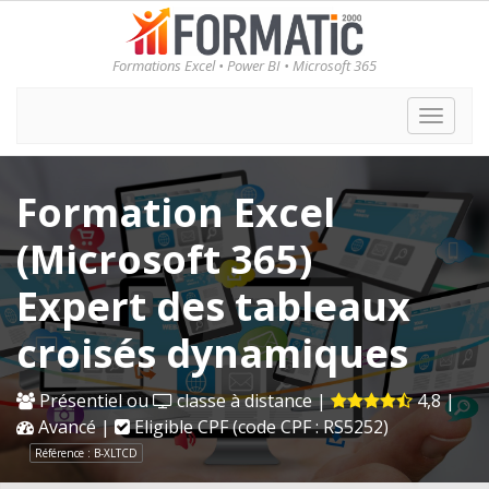
Formations Excel • Power BI • Microsoft 365
Toggle
naviga
Formation Excel
(Microsoft 365)
Expert des tableaux
croisés dynamiques
Présentiel ou
classe à distance |
4,8 |
Avancé |
Eligible CPF (code CPF : RS5252)
Référence : B-XLTCD