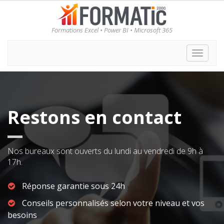
Formations Excel • Power BI • Microsoft 365
Toggle
naviga
Restons en contact
Nos bureaux sont ouverts du lundi au vendredi de 9h à
17h.
Réponse garantie sous 24h
Conseils personnalisés selon votre niveau et vos
besoins